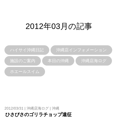
2012年03月の記事
ハイサイ沖縄日記
沖縄店インフォメーション
施設のご案内
本日の沖縄
沖縄店海ログ
ホエールスイム
当ツアーの手順と注意点
2012/03/31 |
沖縄店海ログ
|
沖縄
ひさびさのゴリラチョップ遠征
1.スイム開始の判断