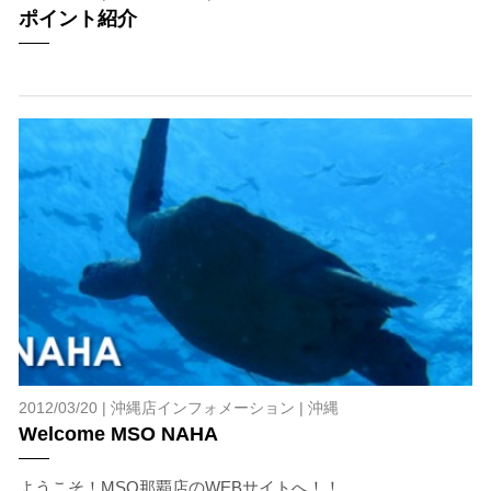
ポイント紹介
る方は事前にご相談ください。
7.器材やスーツのレンタル
ホエールスイム参加時に使用する器材やスーツのレンタ
ルをご希望の方は、事前にお申し出ください。
承諾しました。
危険の告知
ホエールスイムは、通常のスノーケリングやスキンダイビ
ングに伴う危険に加え、予測不能なクジラの行動や、クジ
ラとの接触によってトラブルが発生する可能性がありま
す。さらに、流れのある海上で、船上からエントリーやエ
キジットを行う際にもトラブルが生じる可能性がありま
す。そして、これらを要因として傷害や損害が発生する場
2012/03/20 |
沖縄店インフォメーション
|
沖縄
合があります。またホエールスイムでは、これら以外にも
Welcome MSO NAHA
想定できないトラブルが発生する可能性があります。
ようこそ！MSO那覇店のWEBサイトへ！！
参加者はこれらのリスクを理解し、傷害や損害につながっ