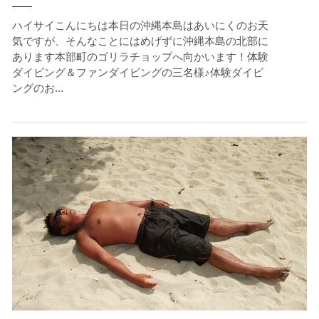
クジラを発見した場合は、その時のクジラの様子や海況
を確認し、ガイドがスイム開始可能と判断した場合にの
ハイサイこんにちは本日の沖縄本島はあいにくのお天
みエントリーを行います。
気ですが、そんなことにはめげずに沖縄本島の北部に
たとえクジラが近くを泳いでいても、状況によってはエ
あります本部町のゴリラチョップへ向かいます！体験
ントリーを行わない場合があります。
ダイビング＆ファンダイビングの三名様♪体験ダイビ
ングのお...
2.人数制限とエントリー順
クジラへのストレス軽減や安全管理の観点から、エント
リー人数を制限する場合があります。また、エントリー
の順番はガイドが決定しますので、必ずその指示に従っ
て準備してください。
3.クジラとの距離と泳ぎ方
クジラの観察は水面からのみとし、素潜りは禁止としま
す。クジラによっては、人が近くを泳ぐことを嫌い、逃
げてしまう場合があります。そのため、原則として緊急
時やガイドの指示がある場合を除き、クジラの近くでフ
ィンキックなどをして泳ぐことも禁止します。クジラは
一度でもそのような行動を取る人間を嫌がってしまう
と、その後スイムで近づくことができなくなる場合が多
いため、必ずこれらの事項をお守りください。