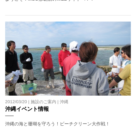
た場合、またはその他いかなる理由があっても、当ツアー
開催主催者とガイド、船舶の保有者及び船長に対して損害
賠償を請求しません。
承諾しました。
上記承諾ください。
閉じる
2012/03/20 |
施設のご案内
|
沖縄
沖縄イベント情報
沖縄の海と珊瑚を守ろう！ビーチクリーン大作戦！