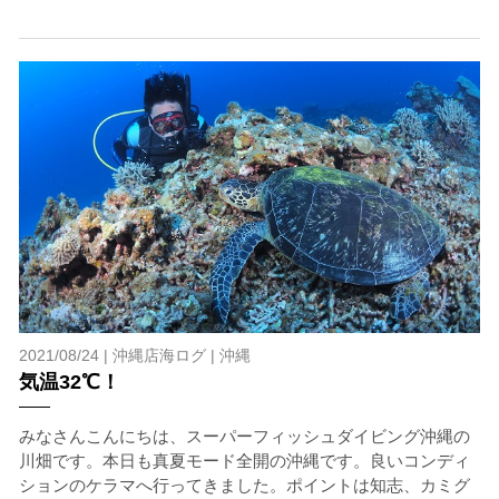
す。そして、これらを要因として傷害や損害が発生する場
合があります。またホエールスイムでは、これら以外にも
想定できないトラブルが発生する可能性があります。
参加者はこれらのリスクを理解し、傷害や損害につながっ
た場合、またはその他いかなる理由があっても、当ツアー
開催主催者とガイド、船舶の保有者及び船長に対して損害
賠償を請求しません。
承諾しました。
上記承諾ください。
2021/08/24 |
沖縄店海ログ
|
沖縄
気温32℃！
閉じる
みなさんこんにちは、スーパーフィッシュダイビング沖縄の
川畑です。本日も真夏モード全開の沖縄です。良いコンディ
ションのケラマへ行ってきました。ポイントは知志、カミグ