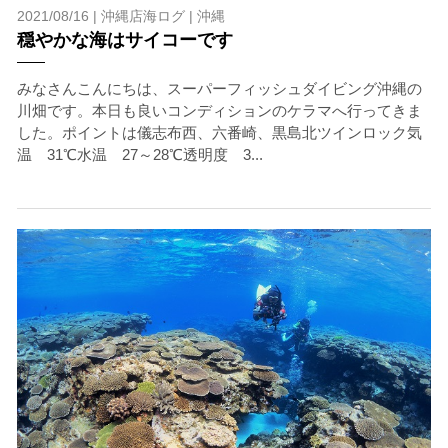
2021/08/16 |
沖縄店海ログ
|
沖縄
穏やかな海はサイコーです
みなさんこんにちは、スーパーフィッシュダイビング沖縄の
川畑です。本日も良いコンディションのケラマへ行ってきま
した。ポイントは儀志布西、六番崎、黒島北ツインロック気
温 31℃水温 27～28℃透明度 3...