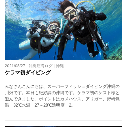
当ツアーの手順と注意点
1.スイム開始の判断
クジラを発見した場合は、その時のクジラの様子や海況
を確認し、ガイドがスイム開始可能と判断した場合にの
みエントリーを行います。
たとえクジラが近くを泳いでいても、状況によってはエ
ントリーを行わない場合があります。
2.人数制限とエントリー順
2021/08/27 |
沖縄店海ログ
|
沖縄
クジラへのストレス軽減や安全管理の観点から、エント
ケラマ初ダイビング
リー人数を制限する場合があります。また、エントリー
の順番はガイドが決定しますので、必ずその指示に従っ
みなさんこんにちは、スーパーフィッシュダイビング沖縄の
て準備してください。
川畑です。本日も絶好調の沖縄です。ケラマ初のゲスト様と
3.クジラとの距離と泳ぎ方
遊んできました。ポイントはカメハウス、アリガー、野崎気
クジラの観察は水面からのみとし、素潜りは禁止としま
温 32℃水温 27～28℃透明度 2...
す。クジラによっては、人が近くを泳ぐことを嫌い、逃
げてしまう場合があります。そのため、原則として緊急
時やガイドの指示がある場合を除き、クジラの近くでフ