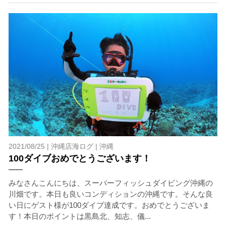
た場合には、参加をお断りする場合があります。スキン
ダイビングの経験が浅い方については、条件付きでのご
案内となる場合があります。その際のご返金には応じか
ねますので、あらかじめご了承ください。これまでの経
験については当日ご申告いただきますので、ご不安のあ
る方は事前にご相談ください。
7.器材やスーツのレンタル
ホエールスイム参加時に使用する器材やスーツのレンタ
ルをご希望の方は、事前にお申し出ください。
承諾しました。
2021/08/25 |
沖縄店海ログ
|
沖縄
危険の告知
100ダイブおめでとうございます！
ホエールスイムは、通常のスノーケリングやスキンダイビ
みなさんこんにちは、スーパーフィッシュダイビング沖縄の
ングに伴う危険に加え、予測不能なクジラの行動や、クジ
川畑です。本日も良いコンディションの沖縄です。そんな良
ラとの接触によってトラブルが発生する可能性がありま
い日にゲスト様が100ダイブ達成です。おめでとうございま
す。さらに、流れのある海上で、船上からエントリーやエ
す！本日のポイントは黒島北、知志、儀...
キジットを行う際にもトラブルが生じる可能性がありま