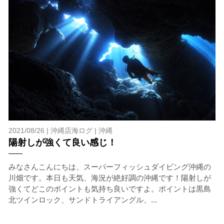
ィンキックなどをして泳ぐことも禁止します。クジラは
一度でもそのような行動を取る人間を嫌がってしまう
と、その後スイムで近づくことができなくなる場合が多
いため、必ずこれらの事項をお守りください。
4.スイム遂行の可否と返金について
ツアー当日は、ゲストの安全を最優先とし、可能な限り
スイムが実施できるよう努めます。しかし、万が一海に
エントリーできなかった場合や、クジラを発見できなか
った場合でも返金はいたしませんので、あらかじめご了
承ください。
5.海況について
2021/08/26 |
沖縄店海ログ
|
沖縄
沖縄の1月～3月は、季節的に海が穏やかな日は多くあり
陽射しが強くて良い感じ！
ません。そのため、多少の波やうねりがある中でスノー
ケリングを行う場合が多くなります。泳力や体力に自信
のない方、また船酔いしやすい方は、ご自身で事前に十
みなさんこんにちは、スーパーフィッシュダイビング沖縄の
分な対策をお願いいたします。
川畑です。本日も天気、海況が絶好調の沖縄です！陽射しが
強くてどこのポイントも気持ち良いですよ。ポイントは黒島
6.参加条件
北ツインロック、サンドトライアングル、...
ツアー中に、スノーケリングやスキンダイビングの技術
が本ツアーに参加できるレベルに達していないと判断し