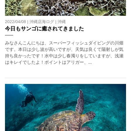
2022/04/08 |
沖縄店海ログ
|
沖縄
今日もサンゴに癒されてきました
みなさんこんにちは、スーパーフィッシュダイビングの川畑
です。本日は少し波が高いですが、天気は良くて陽射しが気
持ち良かったです！水中は少し春濁りをしていますが、浅瀬
はキレイでしたよ！ポイントはアリガー、...