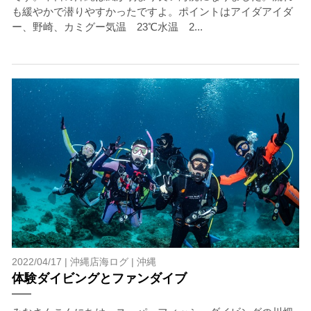
も緩やかで潜りやすかったですよ。ポイントはアイダアイダ
ー、野崎、カミグー気温 23℃水温 2...
2022/04/17 |
沖縄店海ログ
|
沖縄
体験ダイビングとファンダイブ