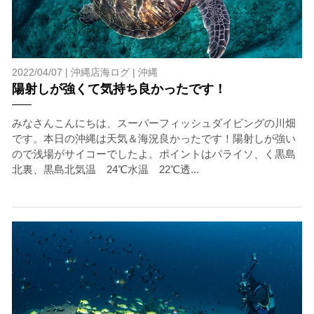
2022/04/07 |
沖縄店海ログ
|
沖縄
陽射しが強くて気持ち良かったです！
みなさんこんにちは、スーパーフィッシュダイビングの川畑
です。本日の沖縄は天気＆海況良かったです！陽射しが強い
ので浅場がサイコーでしたよ。ポイントはパライソ、く黒島
北裏、黒島北気温 24℃水温 22℃透...