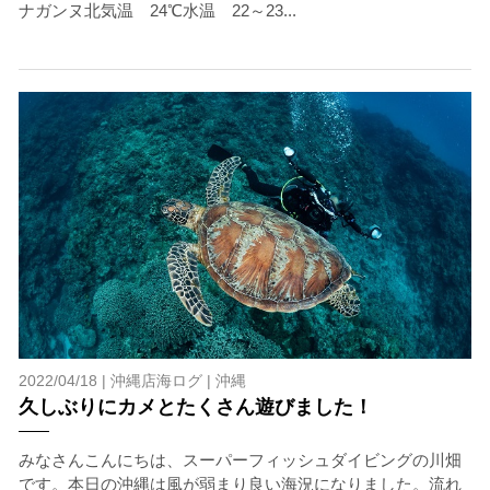
ナガンヌ北気温 24℃水温 22～23...
2022/04/18 |
沖縄店海ログ
|
沖縄
久しぶりにカメとたくさん遊びました！
みなさんこんにちは、スーパーフィッシュダイビングの川畑
です。本日の沖縄は風が弱まり良い海況になりました。流れ