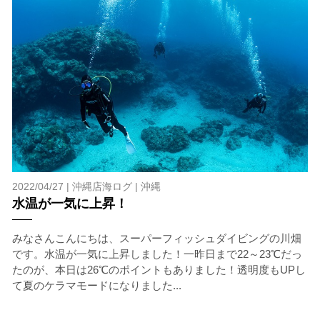
いため、必ずこれらの事項をお守りください。
4.スイム遂行の可否と返金について
ツアー当日は、ゲストの安全を最優先とし、可能な限り
スイムが実施できるよう努めます。しかし、万が一海に
エントリーできなかった場合や、クジラを発見できなか
った場合でも返金はいたしませんので、あらかじめご了
承ください。
5.海況について
沖縄の1月～3月は、季節的に海が穏やかな日は多くあり
ません。そのため、多少の波やうねりがある中でスノー
ケリングを行う場合が多くなります。泳力や体力に自信
2022/04/27 |
沖縄店海ログ
|
沖縄
のない方、また船酔いしやすい方は、ご自身で事前に十
水温が一気に上昇！
分な対策をお願いいたします。
6.参加条件
みなさんこんにちは、スーパーフィッシュダイビングの川畑
ツアー中に、スノーケリングやスキンダイビングの技術
です。水温が一気に上昇しました！一昨日まで22～23℃だっ
が本ツアーに参加できるレベルに達していないと判断し
たのが、本日は26℃のポイントもありました！透明度もUPし
た場合には、参加をお断りする場合があります。スキン
て夏のケラマモードになりました...
ダイビングの経験が浅い方については、条件付きでのご
案内となる場合があります。その際のご返金には応じか