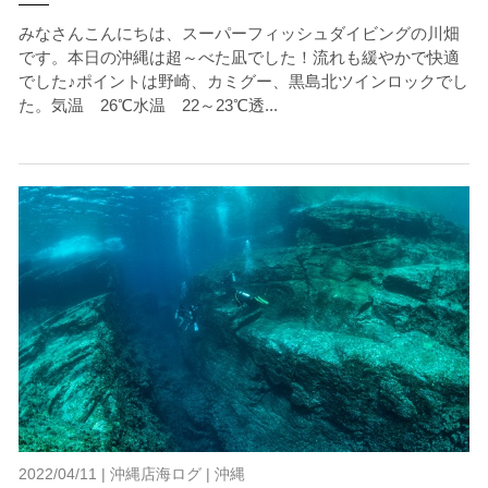
みなさんこんにちは、スーパーフィッシュダイビングの川畑
です。本日の沖縄は超～べた凪でした！流れも緩やかで快適
でした♪ポイントは野崎、カミグー、黒島北ツインロックでし
た。気温 26℃水温 22～23℃透...
2022/04/11 |
沖縄店海ログ
|
沖縄