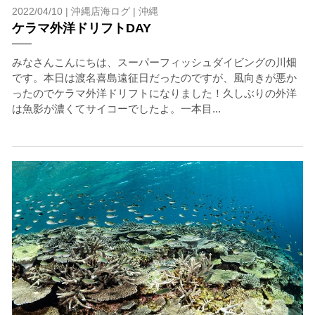
2022/04/10 |
沖縄店海ログ
|
沖縄
ケラマ外洋ドリフトDAY
みなさんこんにちは、スーパーフィッシュダイビングの川畑
です。本日は渡名喜島遠征日だったのですが、風向きが悪か
ったのでケラマ外洋ドリフトになりました！久しぶりの外洋
は魚影が濃くてサイコーでしたよ。一本目...