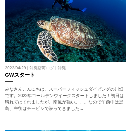
1.スイム開始の判断
クジラを発見した場合は、その時のクジラの様子や海況
を確認し、ガイドがスイム開始可能と判断した場合にの
みエントリーを行います。
たとえクジラが近くを泳いでいても、状況によってはエ
ントリーを行わない場合があります。
2.人数制限とエントリー順
クジラへのストレス軽減や安全管理の観点から、エント
リー人数を制限する場合があります。また、エントリー
の順番はガイドが決定しますので、必ずその指示に従っ
2022/04/29 |
沖縄店海ログ
|
沖縄
て準備してください。
GWスタート
3.クジラとの距離と泳ぎ方
みなさんこんにちは、スーパーフィッシュダイビングの川畑
クジラの観察は水面からのみとし、素潜りは禁止としま
です。2022年ゴールデンウイークスタートしました！初日は
す。クジラによっては、人が近くを泳ぐことを嫌い、逃
晴れてはくれましたが、南風が強い。。。なので午前中は黒
げてしまう場合があります。そのため、原則として緊急
島、午後はチービシで潜ってきました...
時やガイドの指示がある場合を除き、クジラの近くでフ
ィンキックなどをして泳ぐことも禁止します。クジラは
一度でもそのような行動を取る人間を嫌がってしまう
と、その後スイムで近づくことができなくなる場合が多