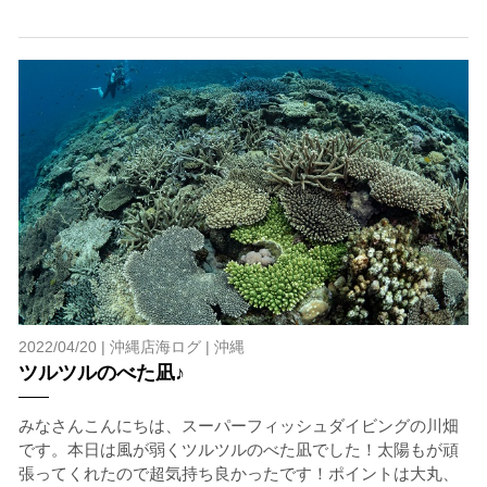
参加者はこれらのリスクを理解し、傷害や損害につながっ
た場合、またはその他いかなる理由があっても、当ツアー
開催主催者とガイド、船舶の保有者及び船長に対して損害
賠償を請求しません。
承諾しました。
上記承諾ください。
閉じる
2022/04/20 |
沖縄店海ログ
|
沖縄
ツルツルのべた凪♪
みなさんこんにちは、スーパーフィッシュダイビングの川畑
です。本日は風が弱くツルツルのべた凪でした！太陽もが頑
張ってくれたので超気持ち良かったです！ポイントは大丸、