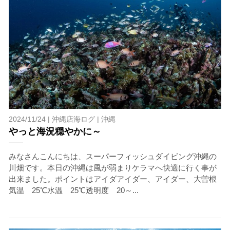
一度でもそのような行動を取る人間を嫌がってしまう
と、その後スイムで近づくことができなくなる場合が多
いため、必ずこれらの事項をお守りください。
4.スイム遂行の可否と返金について
ツアー当日は、ゲストの安全を最優先とし、可能な限り
スイムが実施できるよう努めます。しかし、万が一海に
エントリーできなかった場合や、クジラを発見できなか
った場合でも返金はいたしませんので、あらかじめご了
承ください。
2024/11/24 |
沖縄店海ログ
|
沖縄
5.海況について
やっと海況穏やかに～
沖縄の1月～3月は、季節的に海が穏やかな日は多くあり
ません。そのため、多少の波やうねりがある中でスノー
ケリングを行う場合が多くなります。泳力や体力に自信
みなさんこんにちは、スーパーフィッシュダイビング沖縄の
のない方、また船酔いしやすい方は、ご自身で事前に十
川畑です。本日の沖縄は風が弱まりケラマへ快適に行く事が
分な対策をお願いいたします。
出来ました。ポイントはアイダアイダー、アイダー、大曽根
気温 25℃水温 25℃透明度 20～...
6.参加条件
ツアー中に、スノーケリングやスキンダイビングの技術
が本ツアーに参加できるレベルに達していないと判断し
た場合には、参加をお断りする場合があります。スキン