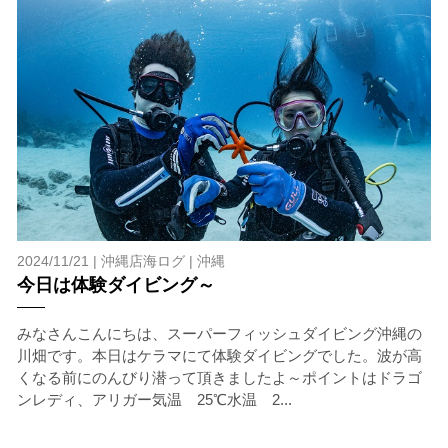
ダイビングの経験が浅い方については、条件付きでのご
案内となる場合があります。その際のご返金には応じか
ねますので、あらかじめご了承ください。これまでの経
験については当日ご申告いただきますので、ご不安のあ
る方は事前にご相談ください。
7.器材やスーツのレンタル
ホエールスイム参加時に使用する器材やスーツのレンタ
ルをご希望の方は、事前にお申し出ください。
承諾しました。
2024/11/21 |
沖縄店海ログ
|
沖縄
今日は体験ダイビング～
危険の告知
みなさんこんにちは、スーパーフィッシュダイビング沖縄の
ホエールスイムは、通常のスノーケリングやスキンダイビ
川畑です。本日はケラマにて体験ダイビングでした。波が高
ングに伴う危険に加え、予測不能なクジラの行動や、クジ
くなる前にのんびり潜って頂きましたよ～ポイントはドラゴ
ラとの接触によってトラブルが発生する可能性がありま
ンレディ、アリガー気温 25℃水温 2...
す。さらに、流れのある海上で、船上からエントリーやエ
キジットを行う際にもトラブルが生じる可能性がありま