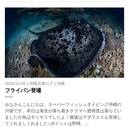
す。そして、これらを要因として傷害や損害が発生する場
合があります。またホエールスイムでは、これら以外にも
想定できないトラブルが発生する可能性があります。
参加者はこれらのリスクを理解し、傷害や損害につながっ
た場合、またはその他いかなる理由があっても、当ツアー
開催主催者とガイド、船舶の保有者及び船長に対して損害
賠償を請求しません。
承諾しました。
上記承諾ください。
2024/11/20 |
沖縄店海ログ
|
沖縄
フライパン登場
閉じる
みなさんこんにちは、スーパーフィッシュダイビング沖縄の
川畑です。本日は海況が落ち着きケラマへ透明度は落ちてい
ましたが魚はモリモリでしたよ！最後はマダラエイも登場し
てくれましくれました♪ポイントは野崎、...