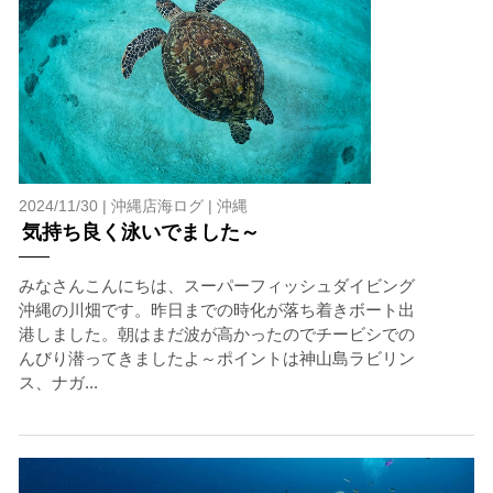
当ツアーの手順と注意点
1.スイム開始の判断
クジラを発見した場合は、その時のクジラの様子や海況
を確認し、ガイドがスイム開始可能と判断した場合にの
みエントリーを行います。
たとえクジラが近くを泳いでいても、状況によってはエ
ントリーを行わない場合があります。
2024/11/30 |
沖縄店海ログ
|
沖縄
気持ち良く泳いでました～
2.人数制限とエントリー順
クジラへのストレス軽減や安全管理の観点から、エント
リー人数を制限する場合があります。また、エントリー
みなさんこんにちは、スーパーフィッシュダイビング
の順番はガイドが決定しますので、必ずその指示に従っ
沖縄の川畑です。昨日までの時化が落ち着きボート出
て準備してください。
港しました。朝はまだ波が高かったのでチービシでの
んびり潜ってきましたよ～ポイントは神山島ラビリン
3.クジラとの距離と泳ぎ方
ス、ナガ...
クジラの観察は水面からのみとし、素潜りは禁止としま
す。クジラによっては、人が近くを泳ぐことを嫌い、逃
げてしまう場合があります。そのため、原則として緊急
時やガイドの指示がある場合を除き、クジラの近くでフ
ィンキックなどをして泳ぐことも禁止します。クジラは