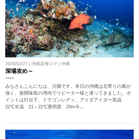
クジラへのストレス軽減や安全管理の観点から、エント
リー人数を制限する場合があります。また、エントリー
の順番はガイドが決定しますので、必ずその指示に従っ
て準備してください。
3.クジラとの距離と泳ぎ方
クジラの観察は水面からのみとし、素潜りは禁止としま
す。クジラによっては、人が近くを泳ぐことを嫌い、逃
げてしまう場合があります。そのため、原則として緊急
時やガイドの指示がある場合を除き、クジラの近くでフ
2020/02/27 |
沖縄店海ログ
|
沖縄
ィンキックなどをして泳ぐことも禁止します。クジラは
深場攻め～
一度でもそのような行動を取る人間を嫌がってしまう
と、その後スイムで近づくことができなくなる場合が多
みなさんこんにちは、川畑です。本日の沖縄は北寄りの風が
いため、必ずこれらの事項をお守りください。
強く、座間味島の湾内でリピーター様と潜ってきました。ポ
4.スイム遂行の可否と返金について
イントは灯台下、ドラゴンレディ、アイダアイダー気温
ツアー当日は、ゲストの安全を最優先とし、可能な限り
22℃水温 21～22℃透明度 20m今...
スイムが実施できるよう努めます。しかし、万が一海に
エントリーできなかった場合や、クジラを発見できなか
った場合でも返金はいたしませんので、あらかじめご了
承ください。