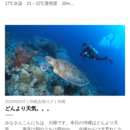
17℃水温 21～22℃透明度 20m...
2020/02/07 |
沖縄店海ログ
|
沖縄
どんより天気。。。
みなさんこんにちは、川畑です。本日の沖縄はどんより天
気。。。海況は朝のうちは穏やか。。午後からは大荒れにな