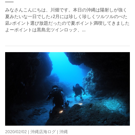
みなさんこんにちは、川畑です。本日の沖縄は陽射しが強く
夏みたいな一日でした♪2月には珍しく珍しくツルツルのべた
凪♪ポイント選び放題だったので夏ポイント満喫してきました
よーポイントは黒島北ツインロック、...
2020/02/02 |
沖縄店海ログ
|
沖縄