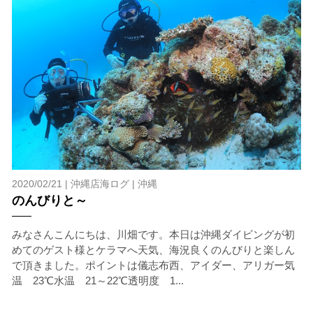
承諾しました。
危険の告知
ホエールスイムは、通常のスノーケリングやスキンダイビ
ングに伴う危険に加え、予測不能なクジラの行動や、クジ
ラとの接触によってトラブルが発生する可能性がありま
す。さらに、流れのある海上で、船上からエントリーやエ
キジットを行う際にもトラブルが生じる可能性がありま
す。そして、これらを要因として傷害や損害が発生する場
合があります。またホエールスイムでは、これら以外にも
2020/02/21 |
沖縄店海ログ
|
沖縄
想定できないトラブルが発生する可能性があります。
のんびりと～
参加者はこれらのリスクを理解し、傷害や損害につながっ
た場合、またはその他いかなる理由があっても、当ツアー
みなさんこんにちは、川畑です。本日は沖縄ダイビングが初
開催主催者とガイド、船舶の保有者及び船長に対して損害
めてのゲスト様とケラマへ天気、海況良くのんびりと楽しん
賠償を請求しません。
で頂きました。ポイントは儀志布西、アイダー、アリガー気
温 23℃水温 21～22℃透明度 1...
承諾しました。