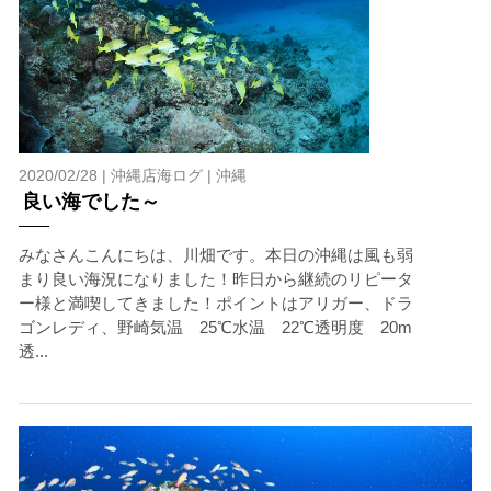
2020/02/28 |
沖縄店海ログ
|
沖縄
良い海でした～
みなさんこんにちは、川畑です。本日の沖縄は風も弱
当ツアーの手順と注意点
まり良い海況になりました！昨日から継続のリピータ
ー様と満喫してきました！ポイントはアリガー、ドラ
1.スイム開始の判断
ゴンレディ、野崎気温 25℃水温 22℃透明度 20m
クジラを発見した場合は、その時のクジラの様子や海況
透...
を確認し、ガイドがスイム開始可能と判断した場合にの
みエントリーを行います。
たとえクジラが近くを泳いでいても、状況によってはエ
ントリーを行わない場合があります。
2.人数制限とエントリー順