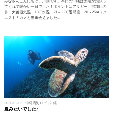
みなさんこんにちは、川畑です。本日の沖縄は太陽が頑張っ
てくれて暖かい一日でした！ポイントはアリガー、留加比の
鼻、大曽根気温 18℃水温 21～22℃透明度 20～25mリク
エストのカメと無事会えました...
2020/02/03 |
沖縄店海ログ
|
沖縄
夏みたいでした♪