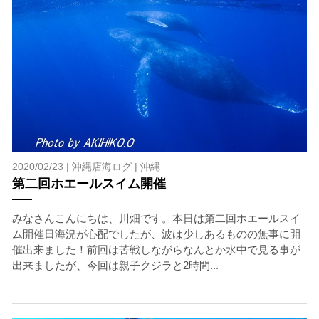
5.海況について
沖縄の1月～3月は、季節的に海が穏やかな日は多くあり
ません。そのため、多少の波やうねりがある中でスノー
ケリングを行う場合が多くなります。泳力や体力に自信
のない方、また船酔いしやすい方は、ご自身で事前に十
分な対策をお願いいたします。
6.参加条件
ツアー中に、スノーケリングやスキンダイビングの技術
が本ツアーに参加できるレベルに達していないと判断し
た場合には、参加をお断りする場合があります。スキン
2020/02/23 |
沖縄店海ログ
|
沖縄
ダイビングの経験が浅い方については、条件付きでのご
第二回ホエールスイム開催
案内となる場合があります。その際のご返金には応じか
ねますので、あらかじめご了承ください。これまでの経
みなさんこんにちは、川畑です。本日は第二回ホエールスイ
験については当日ご申告いただきますので、ご不安のあ
ム開催日海況が心配でしたが、波は少しあるものの無事に開
る方は事前にご相談ください。
催出来ました！前回は苦戦しながらなんとか水中で見る事が
7.器材やスーツのレンタル
出来ましたが、今回は親子クジラと2時間...
ホエールスイム参加時に使用する器材やスーツのレンタ
ルをご希望の方は、事前にお申し出ください。