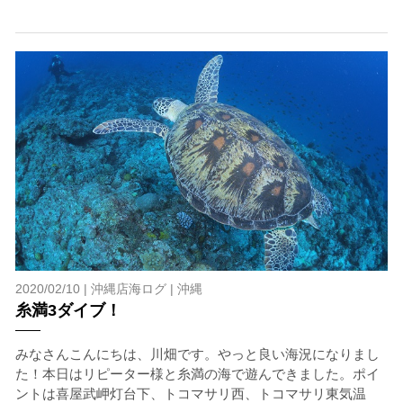
2020/02/10 |
沖縄店海ログ
|
沖縄
糸満3ダイブ！
みなさんこんにちは、川畑です。やっと良い海況になりまし
た！本日はリピーター様と糸満の海で遊んできました。ポイ
ントは喜屋武岬灯台下、トコマサリ西、トコマサリ東気温