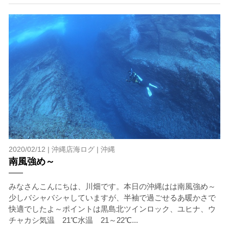
上記承諾ください。
閉じる
2020/02/12 |
沖縄店海ログ
|
沖縄
南風強め～
みなさんこんにちは、川畑です。本日の沖縄はは南風強め～
少しバシャバシャしていますが、半袖で過ごせるあ暖かさで
快適でしたよ～ポイントは黒島北ツインロック、ユヒナ、ウ
チャカシ気温 21℃水温 21～22℃...