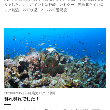
りました。。。ポイントは野崎、カミグー、黒島北ツインロ
ック気温 22℃水温 21～22℃透明度...
2020/02/06 |
沖縄店海ログ
|
沖縄
群れ群れでした！