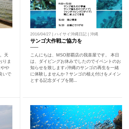
が本ツアーに参加できるレベルに達していないと判断した場合には
があります。その際のご返金には応じかねますので、あらかじめご
ルをご希望の方は、事前にお申し出ください。
2016/04/27 |
ハイサイ沖縄日記
|
沖縄
サンゴ大作戦ご協力を
。天
こんにちは、MSO那覇店の我喜屋です。 本日
おりま
は、ダイビングお休みでしたのでイベントのお
はやや
知らせを致します♪沖縄のサンゴの再生を一緒
良いで
に体験しませんか？サンゴの植え付けをメイン
ングに伴う危険に加え、予測不能なクジラの行動や、クジラとの接
とする記念ダイブを開...
う際にもトラブルが生じる可能性があります。そして、これらを要
生する可能性があります。
た場合、またはその他いかなる理由があっても、当ツアー開催主催