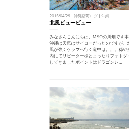
1.スイム開始の判断
クジラを発見した場合は、その時のクジラの様子や海況
2016/04/29 |
沖縄店海ログ
|
沖縄
たとえクジラが近くを泳いでいても、状況によってはエ
北風ビュービュー
2.人数制限とエントリー順
みなさんこんにちは、MSOの川畑です本
クジラへのストレス軽減や安全管理の観点から、エント
沖縄は天気はサイコーだったのですが、
さい。
風が強くケラマへ行く道中は。。。穏や
3.クジラとの距離と泳ぎ方
内にてリピーター様とまったりフォトダ
クジラの観察は水面からのみとし、素潜りは禁止としま
してきましたポイントはドラゴンレ...
示がある場合を除き、クジラの近くでフィンキックなど
できなくなる場合が多いため、必ずこれらの事項をお守
4.スイム遂行の可否と返金について
ツアー当日は、ゲストの安全を最優先とし、可能な限り
金はいたしませんので、あらかじめご了承ください。
5.海況について
沖縄の1月～3月は、季節的に海が穏やかな日は多くあ
船酔いしやすい方は、ご自身で事前に十分な対策をお願
6.参加条件