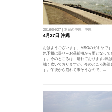
ツアー中に、スノーケリングやスキンダイビングの技術
験が浅い方については、条件付きでのご案内となる場合
きますので、ご不安のある方は事前にご相談ください。
7.器材やスーツのレンタル
ホエールスイム参加時に使用する器材やスーツのレンタ
2016/04/27 |
本日の沖縄
|
沖縄
4月27日 沖縄
承諾しました。
おはようございます、MSOのガキヤです
気予報は曇り～お昼前頃から雨となって
危険の告知
す。今のところは、晴れております♪風
強く吹いておりますが、今のところ海況
ホエールスイムは、通常のスノーケリングやスキンダイビ
す。午後から崩れて来そうなので、...
流れのある海上で、船上からエントリーやエキジットを行
ルスイムでは、これら以外にも想定できないトラブルが発
参加者はこれらのリスクを理解し、傷害や損害につながっ
しません。
承諾しました。