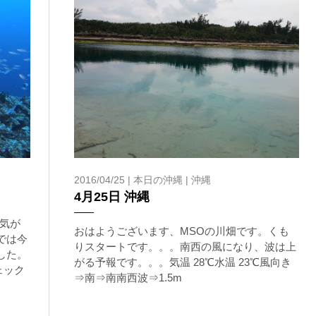
2016/04/25 |
本日の沖縄
|
沖縄
4月25日 沖縄
気が
おはようございます、MSOの川畑です。くも
では今
りスタートです。。。南西の風になり、波は上
した。
がる予報です。。。気温 28℃水温 23℃風向き
ェック
⇒南⇒南南西波⇒1.5m