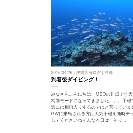
2016/04/26 |
沖縄店海ログ
|
沖縄
到着後ダイビング！
みなさんこんにちは、MSOの川畑です天
梅雨モードになってきました。。。予報
週には梅雨入りするのではと言っていま
GWに来島される方は天気予報を随時チ
してくださいねそんな本日は一年ぶ...