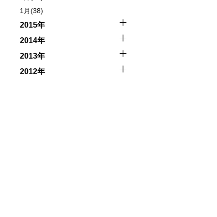
、参加をお断りする場合があります。スキンダイビングの経
1月(38)
了承ください。これまでの経験については当日ご申告いただ
2015年
2014年
2013年
2012年
触によってトラブルが発生する可能性があります。さらに、
因として傷害や損害が発生する場合があります。またホエー
者とガイド、船舶の保有者及び船長に対して損害賠償を請求