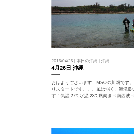
2016/04/26 |
本日の沖縄
|
沖縄
4月26日 沖縄
おはようございます、MSOの川畑です。
りスタートです。。。風は弱く、海況良
す！気温 27℃水温 23℃風向き⇒南西波⇒1