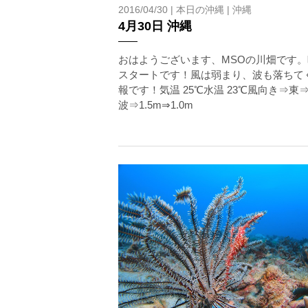
2016/04/30 |
本日の沖縄
|
沖縄
4月30日 沖縄
おはようございます、MSOの川畑です。
スタートです！風は弱まり、波も落ちて
報です！気温 25℃水温 23℃風向き⇒東
波⇒1.5m⇒1.0m
当ツアーの手順と注意点