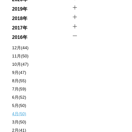
2019年
ーを行います。
2018年
2017年
2016年
イドが決定しますので、必ずその指示に従って準備してくだ
12月(44)
11月(50)
場合があります。そのため、原則として緊急時やガイドの指
10月(47)
取る人間を嫌がってしまうと、その後スイムで近づくことが
9月(47)
8月(55)
7月(59)
できなかった場合や、クジラを発見できなかった場合でも返
6月(52)
5月(50)
行う場合が多くなります。泳力や体力に自信のない方、また
4月(50)
3月(50)
2月(41)