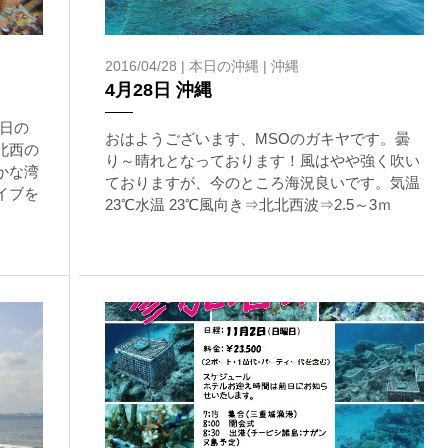
を確認し、ガイドがスイム開始可能と判断した場合にのみエントリ
2016/04/28 |
本日の沖縄
|
沖縄
ントリーを行わない場合があります。
4月28日 沖縄
日の
リー人数を制限する場合があります。また、エントリーの順番はガ
おはようございます、MSOのガキヤです。曇
北西の
り～晴れとなっております！風はやや強く吹い
かな湾
ておりますが、今のところ海況良いです。気温
イブを
23℃水温 23℃風向き⇒北北西波⇒2.5～3ｍ
す。クジラによっては、人が近くを泳ぐことを嫌い、逃げてしまう
をして泳ぐことも禁止します。クジラは一度でもそのような行動を
りください。
スイムが実施できるよう努めます。しかし、万が一海にエントリー
りません。そのため、多少の波やうねりがある中でスノーケリングを
いいたします。