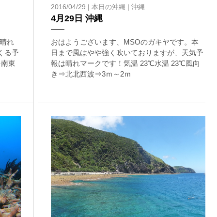
2016/04/29 |
本日の沖縄
|
沖縄
4月29日 沖縄
晴れ
おはようございます、MSOのガキヤです。本
くる予
日まで風はやや強く吹いておりますが、天気予
⇒南東
報は晴れマークです！気温 23℃水温 23℃風向
き⇒北北西波⇒3ｍ～2ｍ