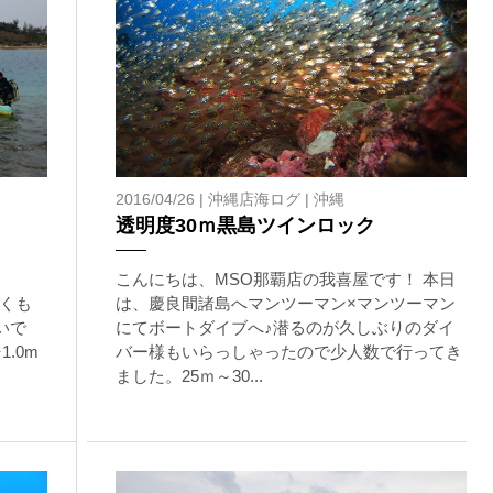
上記承諾ください。
閉じる
2016/04/26 |
沖縄店海ログ
|
沖縄
透明度30ｍ黒島ツインロック
こんにちは、MSO那覇店の我喜屋です！ 本日
くも
は、慶良間諸島へマンツーマン×マンツーマン
いで
にてボートダイブへ♪潜るのが久しぶりのダイ
.0m
バー様もいらっしゃったので少人数で行ってき
ました。25ｍ～30...