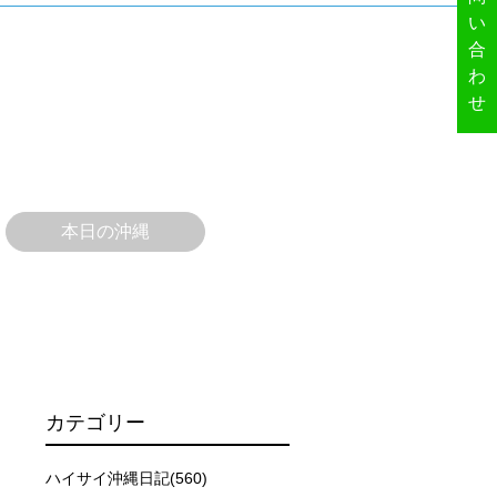
い
合
わ
せ
本日の沖縄
カテゴリー
ハイサイ沖縄日記(560)