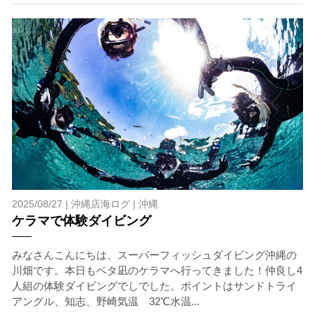
エントリーできなかった場合や、クジラを発見できなか
った場合でも返金はいたしませんので、あらかじめご了
承ください。
5.海況について
沖縄の1月～3月は、季節的に海が穏やかな日は多くあり
ません。そのため、多少の波やうねりがある中でスノー
ケリングを行う場合が多くなります。泳力や体力に自信
のない方、また船酔いしやすい方は、ご自身で事前に十
分な対策をお願いいたします。
6.参加条件
ツアー中に、スノーケリングやスキンダイビングの技術
が本ツアーに参加できるレベルに達していないと判断し
た場合には、参加をお断りする場合があります。スキン
2025/08/27 |
沖縄店海ログ
|
沖縄
ダイビングの経験が浅い方については、条件付きでのご
ケラマで体験ダイビング
案内となる場合があります。その際のご返金には応じか
ねますので、あらかじめご了承ください。これまでの経
みなさんこんにちは、スーパーフィッシュダイビング沖縄の
験については当日ご申告いただきますので、ご不安のあ
川畑です。本日もベタ凪のケラマへ行ってきました！仲良し4
る方は事前にご相談ください。
人組の体験ダイビングでしでした。ポイントはサンドトライ
アングル、知志、野崎気温 32℃水温...
7.器材やスーツのレンタル