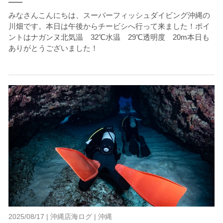
みなさんこんにちは、スーパーフィッシュダイビング沖縄の
川畑です。本日は午後からチービシへ行って来ました！ポイ
ントはナガンヌ北気温 32℃水温 29℃透明度 20m本日も
ありがとうございました！
2025/08/17 |
沖縄店海ログ
|
沖縄