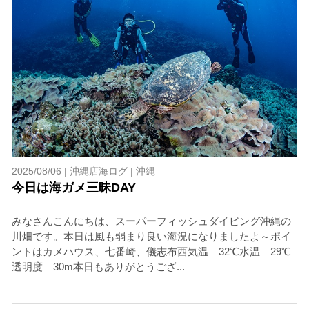
2025/08/06 |
沖縄店海ログ
|
沖縄
今日は海ガメ三昧DAY
みなさんこんにちは、スーパーフィッシュダイビング沖縄の
川畑です。本日は風も弱まり良い海況になりましたよ～ポイ
ントはカメハウス、七番崎、儀志布西気温 32℃水温 29℃
透明度 30m本日もありがとうござ...