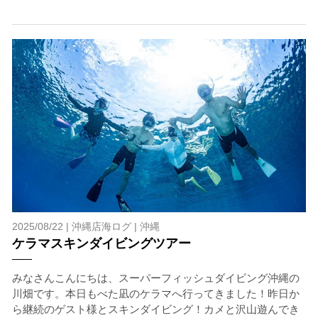
ホエールスイム参加時に使用する器材やスーツのレンタ
ルをご希望の方は、事前にお申し出ください。
承諾しました。
危険の告知
ホエールスイムは、通常のスノーケリングやスキンダイビ
ングに伴う危険に加え、予測不能なクジラの行動や、クジ
ラとの接触によってトラブルが発生する可能性がありま
す。さらに、流れのある海上で、船上からエントリーやエ
キジットを行う際にもトラブルが生じる可能性がありま
す。そして、これらを要因として傷害や損害が発生する場
2025/08/22 |
沖縄店海ログ
|
沖縄
合があります。またホエールスイムでは、これら以外にも
ケラマスキンダイビングツアー
想定できないトラブルが発生する可能性があります。
参加者はこれらのリスクを理解し、傷害や損害につながっ
みなさんこんにちは、スーパーフィッシュダイビング沖縄の
た場合、またはその他いかなる理由があっても、当ツアー
川畑です。本日もべた凪のケラマへ行ってきました！昨日か
開催主催者とガイド、船舶の保有者及び船長に対して損害
ら継続のゲスト様とスキンダイビング！カメと沢山遊んでき
賠償を請求しません。