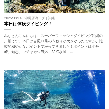
2025/08/14 |
沖縄店海ログ
|
沖縄
本日は体験ダイビング！
みなさんこんにちは、スーパーフィッシュダイビング沖縄の
川畑です。本日は台風11号のうねりが大きかったですが、比
較的穏やかなポイントで潜ってきました！ポイントは七番
崎、知志、ウチャカシ気温 32℃水温 ...