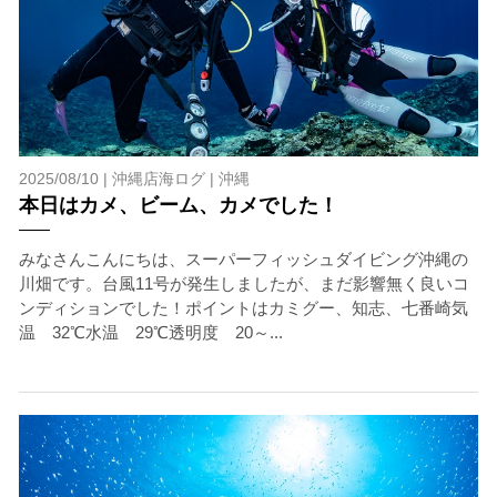
2025/08/10 |
沖縄店海ログ
|
沖縄
本日はカメ、ビーム、カメでした！
みなさんこんにちは、スーパーフィッシュダイビング沖縄の
川畑です。台風11号が発生しましたが、まだ影響無く良いコ
ンディションでした！ポイントはカミグー、知志、七番崎気
温 32℃水温 29℃透明度 20～...