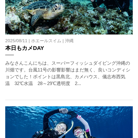
2025/08/11 |
ホエールスイム
|
沖縄
本日もカメDAY
みなさんこんにちは、スーパーフィッシュダイビング沖縄の
川畑です。台風11号の影響影響はまだ無く、良いコンディシ
ョンでした！ポイントは黒島北、カメハウス、儀志布西気
温 32℃水温 28～29℃透明度 2...