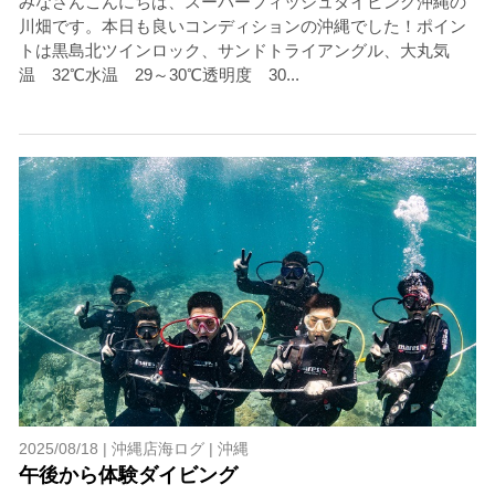
みなさんこんにちは、スーパーフィッシュダイビング沖縄の
川畑です。本日も良いコンディションの沖縄でした！ポイン
トは黒島北ツインロック、サンドトライアングル、大丸気
温 32℃水温 29～30℃透明度 30...
2025/08/18 |
沖縄店海ログ
|
沖縄
午後から体験ダイビング