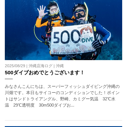
2025/08/29 |
沖縄店海ログ
|
沖縄
500ダイブおめでとうございます！
みなさんこんにちは、スーパーフィッシュダイビング沖縄の
当ツアーの手順と注意点
川畑です。本日もサイコーのコンディションでした！ポイン
トはサンドトライアングル、野崎、カミグー気温 32℃水
1.スイム開始の判断
温 29℃透明度 30m500ダイブお...
クジラを発見した場合は、その時のクジラの様子や海況
を確認し、ガイドがスイム開始可能と判断した場合にの
みエントリーを行います。