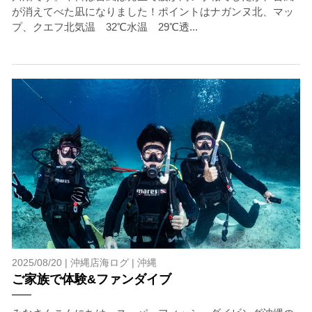
が消えてべた凪になりました！ポイントはナガンヌ北、マッ
プ、クエフ北気温 32℃水温 29℃透...
2025/08/20 |
沖縄店海ログ
|
沖縄
ご家族で体験&ファンダイブ