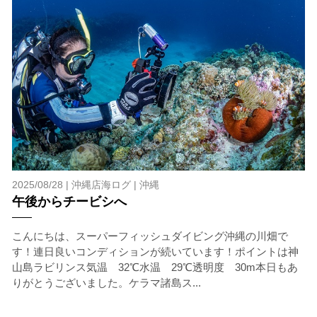
たとえクジラが近くを泳いでいても、状況によってはエ
ントリーを行わない場合があります。
2.人数制限とエントリー順
クジラへのストレス軽減や安全管理の観点から、エント
リー人数を制限する場合があります。また、エントリー
の順番はガイドが決定しますので、必ずその指示に従っ
て準備してください。
3.クジラとの距離と泳ぎ方
クジラの観察は水面からのみとし、素潜りは禁止としま
す。クジラによっては、人が近くを泳ぐことを嫌い、逃
げてしまう場合があります。そのため、原則として緊急
2025/08/28 |
沖縄店海ログ
|
沖縄
時やガイドの指示がある場合を除き、クジラの近くでフ
午後からチービシへ
ィンキックなどをして泳ぐことも禁止します。クジラは
一度でもそのような行動を取る人間を嫌がってしまう
と、その後スイムで近づくことができなくなる場合が多
こんにちは、スーパーフィッシュダイビング沖縄の川畑で
いため、必ずこれらの事項をお守りください。
す！連日良いコンディションが続いています！ポイントは神
山島ラビリンス気温 32℃水温 29℃透明度 30m本日もあ
4.スイム遂行の可否と返金について
りがとうございました。ケラマ諸島ス...
ツアー当日は、ゲストの安全を最優先とし、可能な限り
スイムが実施できるよう努めます。しかし、万が一海に