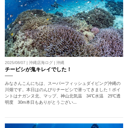
2025/08/07 |
沖縄店海ログ
|
沖縄
チービシが鬼キレイでした！
みなさんこんにちは、スーパーフィッシュダイビング沖縄の
川畑です。本日はのんびりチービシで潜ってきました！ポイ
ントはナガンヌ北、マップ、神山北気温 34℃水温 29℃透
明度 30m本日もありがとうござい...