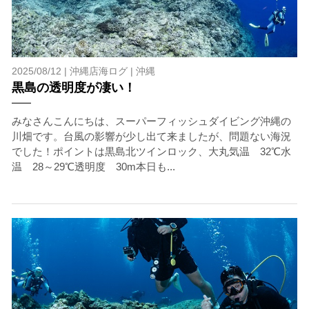
2025/08/12 |
沖縄店海ログ
|
沖縄
黒島の透明度が凄い！
みなさんこんにちは、スーパーフィッシュダイビング沖縄の
川畑です。台風の影響が少し出て来ましたが、問題ない海況
でした！ポイントは黒島北ツインロック、大丸気温 32℃水
温 28～29℃透明度 30m本日も...