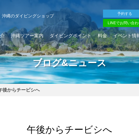
予約する
沖縄のダイビングショップ
LINEでお問い合わ
介
沖縄ツアー案内
ダイビングポイント
料金
イベント情
ブログ&ニュース
午後からチービシへ
午後からチービシへ