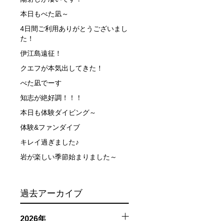
できなかった場合や、クジラを発見できなかった場合でも返
本日もべた凪～
4日間ご利用ありがとうございまし
た！
行う場合が多くなります。泳力や体力に自信のない方、また
伊江島遠征！
クエフが本気出してきた！
、参加をお断りする場合があります。スキンダイビングの経
べた凪でーす
了承ください。これまでの経験については当日ご申告いただ
知志が絶好調！！！
本日も体験ダイビング～
体験&ファンダイブ
キレイ過ぎました♪
岩が楽しい季節始まりました～
過去アーカイブ
触によってトラブルが発生する可能性があります。さらに、
2026年
因として傷害や損害が発生する場合があります。またホエー