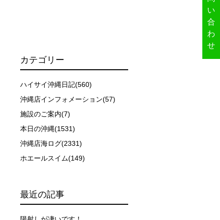
い
合
わ
せ
カテゴリー
ハイサイ沖縄日記(560)
沖縄店インフォメーション(57)
ーを行います。
施設のご案内(7)
本日の沖縄(1531)
イドが決定しますので、必ずその指示に従って準備してくだ
沖縄店海ログ(2331)
ホエールスイム(149)
場合があります。そのため、原則として緊急時やガイドの指
取る人間を嫌がってしまうと、その後スイムで近づくことが
最近の記事
陽射しが凄いです！