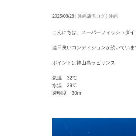
2025/08/28 |
沖縄店海ログ
|
沖縄
こんにちは、スーパーフィッシュダイ
当ツアーの手順と注意点
連日良いコンディションが続いていま
1.スイム開始の判断
ポイントは神山島ラビリンス
クジラを発見した場合は、その時のクジラの様子や海況
たとえクジラが近くを泳いでいても、状況によってはエ
気温 32℃
2.人数制限とエントリー順
水温 29℃
クジラへのストレス軽減や安全管理の観点から、エント
透明度 30m
さい。
3.クジラとの距離と泳ぎ方
クジラの観察は水面からのみとし、素潜りは禁止としま
示がある場合を除き、クジラの近くでフィンキックなど
できなくなる場合が多いため、必ずこれらの事項をお守
4.スイム遂行の可否と返金について