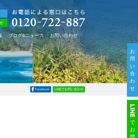
せ
報
ブログ&ニュース
お問い合わせ
お
問
い
合
わ
せ
Facebook
LINEでお問い合わせ
で
お
問