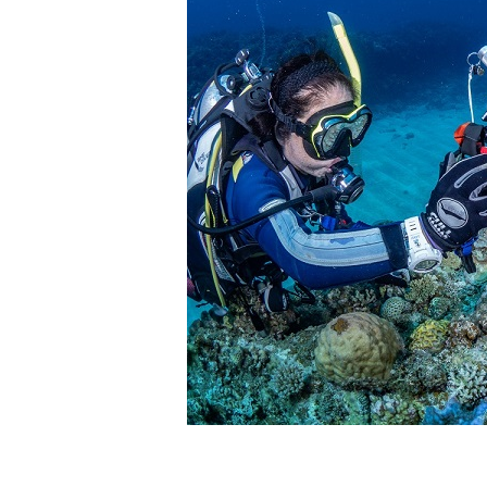
ツアー当日は、ゲストの安全を最優先とし、可能な限り
金はいたしませんので、あらかじめご了承ください。
5.海況について
沖縄の1月～3月は、季節的に海が穏やかな日は多くあ
船酔いしやすい方は、ご自身で事前に十分な対策をお願
6.参加条件
ツアー中に、スノーケリングやスキンダイビングの技術
験が浅い方については、条件付きでのご案内となる場合
きますので、ご不安のある方は事前にご相談ください。
7.器材やスーツのレンタル
ホエールスイム参加時に使用する器材やスーツのレンタ
承諾しました。
危険の告知
ホエールスイムは、通常のスノーケリングやスキンダイビ
流れのある海上で、船上からエントリーやエキジットを行