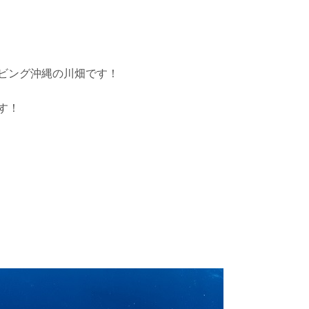
ビング沖縄の川畑です！
す！
を確認し、ガイドがスイム開始可能と判断した場合にのみエントリ
ントリーを行わない場合があります。
リー人数を制限する場合があります。また、エントリーの順番はガ
す。クジラによっては、人が近くを泳ぐことを嫌い、逃げてしまう
をして泳ぐことも禁止します。クジラは一度でもそのような行動を
りください。