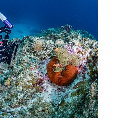
スイムが実施できるよう努めます。しかし、万が一海にエントリー
りません。そのため、多少の波やうねりがある中でスノーケリングを
いいたします。
が本ツアーに参加できるレベルに達していないと判断した場合には
があります。その際のご返金には応じかねますので、あらかじめご
ルをご希望の方は、事前にお申し出ください。
ングに伴う危険に加え、予測不能なクジラの行動や、クジラとの接
う際にもトラブルが生じる可能性があります。そして、これらを要