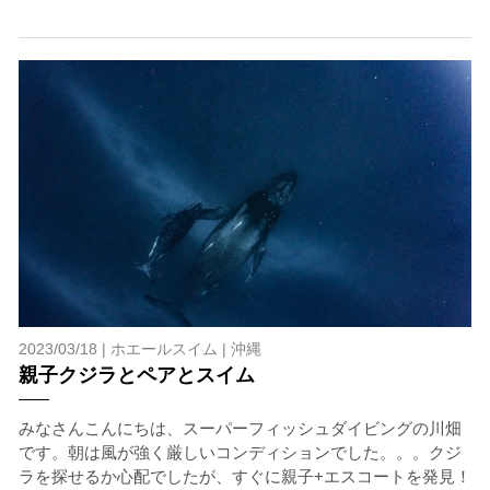
ラとの接触によってトラブルが発生する可能性がありま
す。さらに、流れのある海上で、船上からエントリーやエ
キジットを行う際にもトラブルが生じる可能性がありま
す。そして、これらを要因として傷害や損害が発生する場
合があります。またホエールスイムでは、これら以外にも
想定できないトラブルが発生する可能性があります。
参加者はこれらのリスクを理解し、傷害や損害につながっ
た場合、またはその他いかなる理由があっても、当ツアー
開催主催者とガイド、船舶の保有者及び船長に対して損害
賠償を請求しません。
承諾しました。
2023/03/18 |
ホエールスイム
|
沖縄
親子クジラとペアとスイム
上記承諾ください。
みなさんこんにちは、スーパーフィッシュダイビングの川畑
閉じる
です。朝は風が強く厳しいコンディションでした。。。クジ
ラを探せるか心配でしたが、すぐに親子+エスコートを発見！