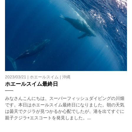
げてしまう場合があります。そのため、原則として緊急
時やガイドの指示がある場合を除き、クジラの近くでフ
ィンキックなどをして泳ぐことも禁止します。クジラは
一度でもそのような行動を取る人間を嫌がってしまう
と、その後スイムで近づくことができなくなる場合が多
いため、必ずこれらの事項をお守りください。
4.スイム遂行の可否と返金について
ツアー当日は、ゲストの安全を最優先とし、可能な限り
スイムが実施できるよう努めます。しかし、万が一海に
エントリーできなかった場合や、クジラを発見できなか
った場合でも返金はいたしませんので、あらかじめご了
2023/03/21 |
ホエールスイム
|
沖縄
承ください。
ホエールスイム最終日
5.海況について
沖縄の1月～3月は、季節的に海が穏やかな日は多くあり
みなさんこんにちは、スーパーフィッシュダイビングの川畑
ません。そのため、多少の波やうねりがある中でスノー
です。本日はホエールスイム最終日になりました。朝の天気
ケリングを行う場合が多くなります。泳力や体力に自信
は曇天でクジラが見つかるか心配でしたが、港を出てすぐに
のない方、また船酔いしやすい方は、ご自身で事前に十
親子クジラ+エスコートを発見しました。...
分な対策をお願いいたします。
6.参加条件