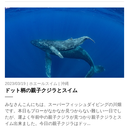
ツアー中に、スノーケリングやスキンダイビングの技術
が本ツアーに参加できるレベルに達していないと判断し
た場合には、参加をお断りする場合があります。スキン
ダイビングの経験が浅い方については、条件付きでのご
案内となる場合があります。その際のご返金には応じか
ねますので、あらかじめご了承ください。これまでの経
験については当日ご申告いただきますので、ご不安のあ
る方は事前にご相談ください。
7.器材やスーツのレンタル
ホエールスイム参加時に使用する器材やスーツのレンタ
ルをご希望の方は、事前にお申し出ください。
2023/03/19 |
ホエールスイム
|
沖縄
承諾しました。
ドット柄の親子クジラとスイム
みなさんこんにちは、スーパーフィッシュダイビングの川畑
危険の告知
です。本日もブローがなかなか見つからない難しい一日でし
たが、運よく午前中の親子クジラが見つかり親子クジラとス
ホエールスイムは、通常のスノーケリングやスキンダイビ
イム出来ました。今日の親子クジラはドッ...
ングに伴う危険に加え、予測不能なクジラの行動や、クジ