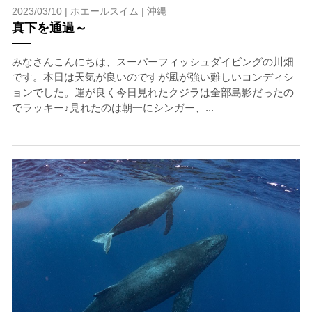
2023/03/10 |
ホエールスイム
|
沖縄
真下を通過～
みなさんこんにちは、スーパーフィッシュダイビングの川畑
です。本日は天気が良いのですが風が強い難しいコンディシ
ョンでした。運が良く今日見れたクジラは全部島影だったの
でラッキー♪見れたのは朝一にシンガー、...