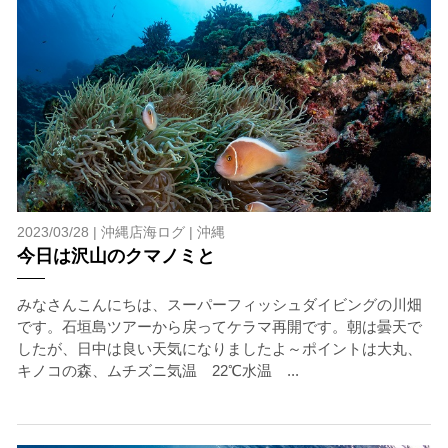
当ツアーの手順と注意点
1.スイム開始の判断
クジラを発見した場合は、その時のクジラの様子や海況
を確認し、ガイドがスイム開始可能と判断した場合にの
みエントリーを行います。
たとえクジラが近くを泳いでいても、状況によってはエ
2023/03/28 |
沖縄店海ログ
|
沖縄
ントリーを行わない場合があります。
今日は沢山のクマノミと
2.人数制限とエントリー順
クジラへのストレス軽減や安全管理の観点から、エント
みなさんこんにちは、スーパーフィッシュダイビングの川畑
リー人数を制限する場合があります。また、エントリー
です。石垣島ツアーから戻ってケラマ再開です。朝は曇天で
の順番はガイドが決定しますので、必ずその指示に従っ
したが、日中は良い天気になりましたよ～ポイントは大丸、
て準備してください。
キノコの森、ムチズニ気温 22℃水温 ...
3.クジラとの距離と泳ぎ方
クジラの観察は水面からのみとし、素潜りは禁止としま
す。クジラによっては、人が近くを泳ぐことを嫌い、逃