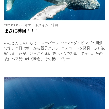
2023/03/06 |
ホエールスイム
|
沖縄
まさに神回！！！
みなさんこんにちは、スーパーフィッシュダイビングの川畑
です。本日は朝一から親子クジラ+エスコートを発見。少し観
察しましたが、けっこう泳いでいたので断念して次へ。その
後にペア見つけて断念。その後にブリー...