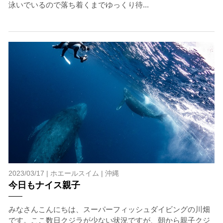
泳いでいるので落ち着くまでゆっくり待...
2023/03/17 |
ホエールスイム
|
沖縄
今日もナイス親子
みなさんこんにちは、スーパーフィッシュダイビングの川畑
です。ここ数日クジラが少ない状況ですが、朝から親子クジ