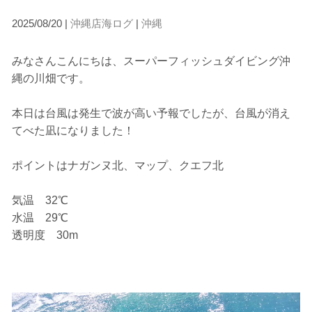
2025/08/20 |
沖縄店海ログ
|
沖縄
みなさんこんにちは、スーパーフィッシュダイビング沖
縄の川畑です。
本日は台風は発生で波が高い予報でしたが、台風が消え
てべた凪になりました！
ポイントはナガンヌ北、マップ、クエフ北
当ツアーの手順と注意点
気温 32℃
1.スイム開始の判断
水温 29℃
クジラを発見した場合は、その時のクジラの様子や海況
透明度 30m
を確認し、ガイドがスイム開始可能と判断した場合にの
みエントリーを行います。
たとえクジラが近くを泳いでいても、状況によってはエ
ントリーを行わない場合があります。