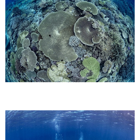
承諾しました。
危険の告知
ホエールスイムは、通常のスノーケリングやスキンダイビ
ングに伴う危険に加え、予測不能なクジラの行動や、クジ
ラとの接触によってトラブルが発生する可能性がありま
す。さらに、流れのある海上で、船上からエントリーやエ
キジットを行う際にもトラブルが生じる可能性がありま
す。そして、これらを要因として傷害や損害が発生する場
合があります。またホエールスイムでは、これら以外にも
想定できないトラブルが発生する可能性があります。
参加者はこれらのリスクを理解し、傷害や損害につながっ
た場合、またはその他いかなる理由があっても、当ツアー
開催主催者とガイド、船舶の保有者及び船長に対して損害
賠償を請求しません。
承諾しました。