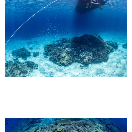
5.海況について
沖縄の1月～3月は、季節的に海が穏やかな日は多くあり
ません。そのため、多少の波やうねりがある中でスノー
ケリングを行う場合が多くなります。泳力や体力に自信
のない方、また船酔いしやすい方は、ご自身で事前に十
分な対策をお願いいたします。
6.参加条件
ツアー中に、スノーケリングやスキンダイビングの技術
が本ツアーに参加できるレベルに達していないと判断し
た場合には、参加をお断りする場合があります。スキン
ダイビングの経験が浅い方については、条件付きでのご
案内となる場合があります。その際のご返金には応じか
ねますので、あらかじめご了承ください。これまでの経
験については当日ご申告いただきますので、ご不安のあ
る方は事前にご相談ください。
7.器材やスーツのレンタル
ホエールスイム参加時に使用する器材やスーツのレンタ
ルをご希望の方は、事前にお申し出ください。