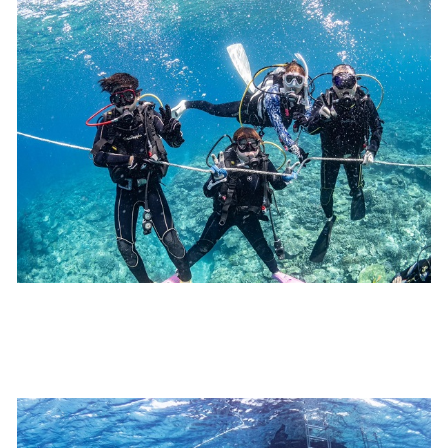
2.人数制限とエントリー順
クジラへのストレス軽減や安全管理の観点から、エント
リー人数を制限する場合があります。また、エントリー
の順番はガイドが決定しますので、必ずその指示に従っ
て準備してください。
3.クジラとの距離と泳ぎ方
クジラの観察は水面からのみとし、素潜りは禁止としま
す。クジラによっては、人が近くを泳ぐことを嫌い、逃
げてしまう場合があります。そのため、原則として緊急
時やガイドの指示がある場合を除き、クジラの近くでフ
ィンキックなどをして泳ぐことも禁止します。クジラは
一度でもそのような行動を取る人間を嫌がってしまう
と、その後スイムで近づくことができなくなる場合が多
いため、必ずこれらの事項をお守りください。
4.スイム遂行の可否と返金について
ツアー当日は、ゲストの安全を最優先とし、可能な限り
スイムが実施できるよう努めます。しかし、万が一海に
エントリーできなかった場合や、クジラを発見できなか
った場合でも返金はいたしませんので、あらかじめご了
承ください。