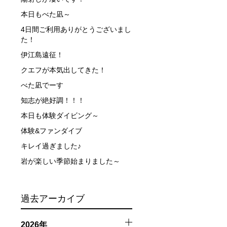
本日もべた凪～
できなかった場合や、クジラを発見できなかった場合でも返
4日間ご利用ありがとうございまし
た！
伊江島遠征！
行う場合が多くなります。泳力や体力に自信のない方、また
クエフが本気出してきた！
べた凪でーす
、参加をお断りする場合があります。スキンダイビングの経
知志が絶好調！！！
了承ください。これまでの経験については当日ご申告いただ
本日も体験ダイビング～
体験&ファンダイブ
キレイ過ぎました♪
岩が楽しい季節始まりました～
過去アーカイブ
2026年