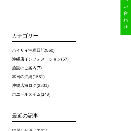
い
合
わ
せ
カテゴリー
ハイサイ沖縄日記(560)
沖縄店インフォメーション(57)
施設のご案内(7)
ーを行います。
本日の沖縄(1531)
沖縄店海ログ(2331)
イドが決定しますので、必ずその指示に従って準備してくだ
ホエールスイム(149)
場合があります。そのため、原則として緊急時やガイドの指
最近の記事
取る人間を嫌がってしまうと、その後スイムで近づくことが
陽射しが凄いです！