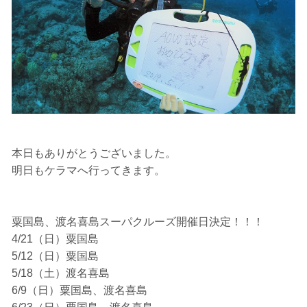
開催主催者とガイド、船舶の保有者及び船長に対して損害
賠償を請求しません。
承諾しました。
上記承諾ください。
本日もありがとうございました。
閉じる
明日もケラマへ行ってきます。
粟国島、渡名喜島スーパクルーズ開催日決定！！！
4/21（日）粟国島
5/12（日）粟国島
5/18（土）渡名喜島
6/9（日）粟国島、渡名喜島