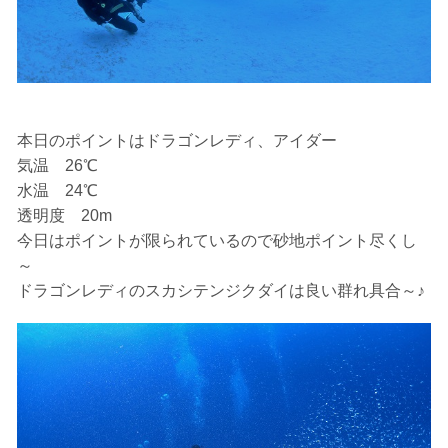
を確認し、ガイドがスイム開始可能と判断した場合にの
みエントリーを行います。
たとえクジラが近くを泳いでいても、状況によってはエ
ントリーを行わない場合があります。
2.人数制限とエントリー順
クジラへのストレス軽減や安全管理の観点から、エント
本日のポイントはドラゴンレディ、アイダー
リー人数を制限する場合があります。また、エントリー
気温 26℃
の順番はガイドが決定しますので、必ずその指示に従っ
て準備してください。
水温 24℃
透明度 20m
3.クジラとの距離と泳ぎ方
今日はポイントが限られているので砂地ポイント尽くし
クジラの観察は水面からのみとし、素潜りは禁止としま
す。クジラによっては、人が近くを泳ぐことを嫌い、逃
～
げてしまう場合があります。そのため、原則として緊急
ドラゴンレディのスカシテンジクダイは良い群れ具合～♪
時やガイドの指示がある場合を除き、クジラの近くでフ
ィンキックなどをして泳ぐことも禁止します。クジラは
一度でもそのような行動を取る人間を嫌がってしまう
と、その後スイムで近づくことができなくなる場合が多
いため、必ずこれらの事項をお守りください。
4.スイム遂行の可否と返金について