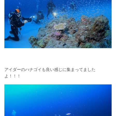
ツアー当日は、ゲストの安全を最優先とし、可能な限り
スイムが実施できるよう努めます。しかし、万が一海に
エントリーできなかった場合や、クジラを発見できなか
った場合でも返金はいたしませんので、あらかじめご了
承ください。
5.海況について
沖縄の1月～3月は、季節的に海が穏やかな日は多くあり
ません。そのため、多少の波やうねりがある中でスノー
ケリングを行う場合が多くなります。泳力や体力に自信
のない方、また船酔いしやすい方は、ご自身で事前に十
分な対策をお願いいたします。
6.参加条件
アイダーのハナゴイも良い感じに集まってました
ツアー中に、スノーケリングやスキンダイビングの技術
よ！！！
が本ツアーに参加できるレベルに達していないと判断し
た場合には、参加をお断りする場合があります。スキン
ダイビングの経験が浅い方については、条件付きでのご
案内となる場合があります。その際のご返金には応じか
ねますので、あらかじめご了承ください。これまでの経
験については当日ご申告いただきますので、ご不安のあ
る方は事前にご相談ください。