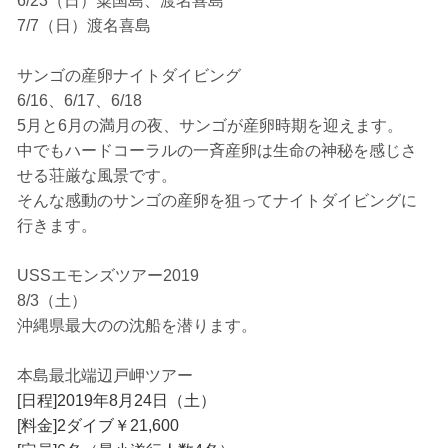
6/23（日）粟国島、渡名喜島
7/7（日）渡名喜島
サンゴの産卵ナイトダイビング
6/16、6/17、6/18
5月と6月の満月の夜、サンゴが産卵時期を迎えます。
中でもハードコーラルの一斉産卵は生命の神秘を感じさ
せる荘厳な風景です。
そんな感動のサンゴの産卵を狙ってナイトダイビングに
行きます。
USSエモンズツアー2019
8/3（土）
沖縄県最大のの沈船を潜ります。
本島最北端辺戸岬ツアー
[日程]2019年8月24日（土）
[料金]2ダイブ￥21,600