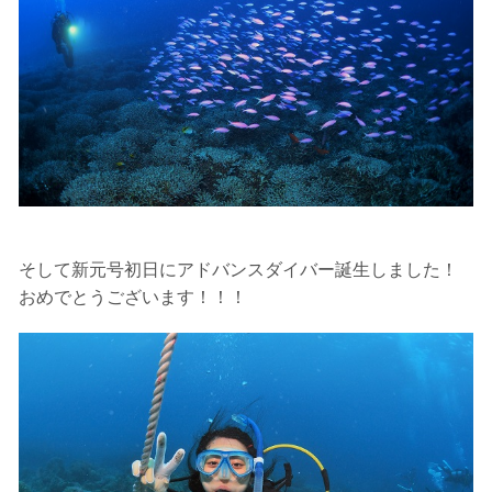
7.器材やスーツのレンタル
ホエールスイム参加時に使用する器材やスーツのレンタ
ルをご希望の方は、事前にお申し出ください。
承諾しました。
危険の告知
ホエールスイムは、通常のスノーケリングやスキンダイビ
そして新元号初日にアドバンスダイバー誕生しました！
ングに伴う危険に加え、予測不能なクジラの行動や、クジ
おめでとうございます！！！
ラとの接触によってトラブルが発生する可能性がありま
す。さらに、流れのある海上で、船上からエントリーやエ
キジットを行う際にもトラブルが生じる可能性がありま
す。そして、これらを要因として傷害や損害が発生する場
合があります。またホエールスイムでは、これら以外にも
想定できないトラブルが発生する可能性があります。
参加者はこれらのリスクを理解し、傷害や損害につながっ
た場合、またはその他いかなる理由があっても、当ツアー