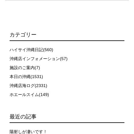
6.参加条件
ツアー中に、スノーケリングやスキンダイビングの技術
が本ツアーに参加できるレベルに達していないと判断し
た場合には、参加をお断りする場合があります。スキン
ダイビングの経験が浅い方については、条件付きでのご
案内となる場合があります。その際のご返金には応じか
カテゴリー
ねますので、あらかじめご了承ください。これまでの経
験については当日ご申告いただきますので、ご不安のあ
ハイサイ沖縄日記(560)
る方は事前にご相談ください。
沖縄店インフォメーション(57)
7.器材やスーツのレンタル
施設のご案内(7)
ホエールスイム参加時に使用する器材やスーツのレンタ
ルをご希望の方は、事前にお申し出ください。
本日の沖縄(1531)
沖縄店海ログ(2331)
承諾しました。
ホエールスイム(149)
危険の告知
最近の記事
ホエールスイムは、通常のスノーケリングやスキンダイビ
ングに伴う危険に加え、予測不能なクジラの行動や、クジ
陽射しが凄いです！