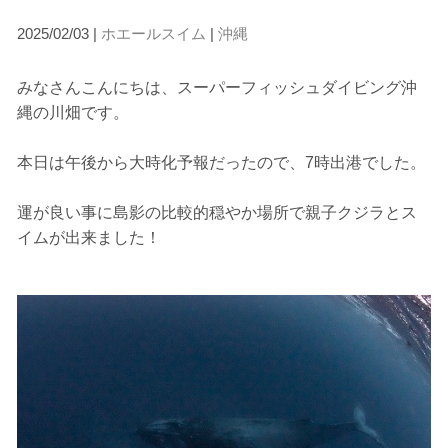
2025/02/03 |
ホエールスイム
|
沖縄
みなさんこんにちは、スーパーフィッシュダイビング沖
当ツアーの手順と注意点
縄の川畑です。
1.スイム開始の判断
本日は午後から大時化予報だったので、7時出港でした。
クジラを発見した場合は、その時のクジラの様子や海況
を確認し、ガイドがスイム開始可能と判断した場合にの
みエントリーを行います。
運が良い事に島影の比較的穏やか場所で親子クジラとス
たとえクジラが近くを泳いでいても、状況によってはエ
イムが出来ました！
ントリーを行わない場合があります。
2.人数制限とエントリー順
クジラへのストレス軽減や安全管理の観点から、エント
リー人数を制限する場合があります。また、エントリー
の順番はガイドが決定しますので、必ずその指示に従っ
て準備してください。
3.クジラとの距離と泳ぎ方
クジラの観察は水面からのみとし、素潜りは禁止としま