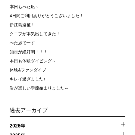
ラとの接触によってトラブルが発生する可能性がありま
本日もべた凪～
す。さらに、流れのある海上で、船上からエントリーやエ
4日間ご利用ありがとうございました！
キジットを行う際にもトラブルが生じる可能性がありま
す。そして、これらを要因として傷害や損害が発生する場
伊江島遠征！
合があります。またホエールスイムでは、これら以外にも
クエフが本気出してきた！
想定できないトラブルが発生する可能性があります。
べた凪でーす
参加者はこれらのリスクを理解し、傷害や損害につながっ
知志が絶好調！！！
た場合、またはその他いかなる理由があっても、当ツアー
開催主催者とガイド、船舶の保有者及び船長に対して損害
本日も体験ダイビング～
賠償を請求しません。
体験&ファンダイブ
キレイ過ぎました♪
承諾しました。
岩が楽しい季節始まりました～
上記承諾ください。
過去アーカイブ
閉じる
2026年