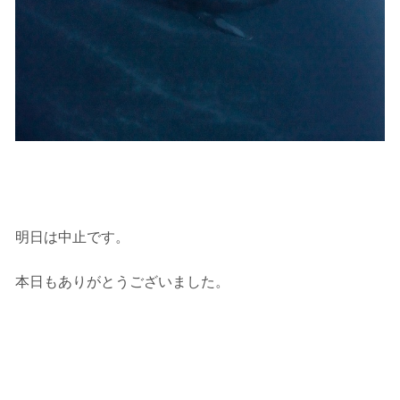
す。クジラによっては、人が近くを泳ぐことを嫌い、逃
げてしまう場合があります。そのため、原則として緊急
時やガイドの指示がある場合を除き、クジラの近くでフ
ィンキックなどをして泳ぐことも禁止します。クジラは
一度でもそのような行動を取る人間を嫌がってしまう
と、その後スイムで近づくことができなくなる場合が多
いため、必ずこれらの事項をお守りください。
4.スイム遂行の可否と返金について
ツアー当日は、ゲストの安全を最優先とし、可能な限り
スイムが実施できるよう努めます。しかし、万が一海に
エントリーできなかった場合や、クジラを発見できなか
った場合でも返金はいたしませんので、あらかじめご了
明日は中止です。
承ください。
5.海況について
本日もありがとうございました。
沖縄の1月～3月は、季節的に海が穏やかな日は多くあり
ません。そのため、多少の波やうねりがある中でスノー
ケリングを行う場合が多くなります。泳力や体力に自信
のない方、また船酔いしやすい方は、ご自身で事前に十
分な対策をお願いいたします。