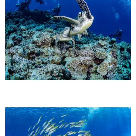
る方は事前にご相談ください。
7.器材やスーツのレンタル
ホエールスイム参加時に使用する器材やスーツのレンタ
ルをご希望の方は、事前にお申し出ください。
承諾しました。
危険の告知
ホエールスイムは、通常のスノーケリングやスキンダイビ
ングに伴う危険に加え、予測不能なクジラの行動や、クジ
ラとの接触によってトラブルが発生する可能性がありま
す。さらに、流れのある海上で、船上からエントリーやエ
キジットを行う際にもトラブルが生じる可能性がありま
す。そして、これらを要因として傷害や損害が発生する場
合があります。またホエールスイムでは、これら以外にも
想定できないトラブルが発生する可能性があります。
参加者はこれらのリスクを理解し、傷害や損害につながっ