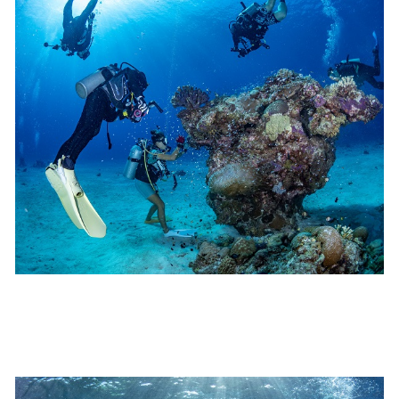
クジラを発見した場合は、その時のクジラの様子や海況
を確認し、ガイドがスイム開始可能と判断した場合にの
みエントリーを行います。
たとえクジラが近くを泳いでいても、状況によってはエ
ントリーを行わない場合があります。
2.人数制限とエントリー順
クジラへのストレス軽減や安全管理の観点から、エント
リー人数を制限する場合があります。また、エントリー
の順番はガイドが決定しますので、必ずその指示に従っ
て準備してください。
3.クジラとの距離と泳ぎ方
クジラの観察は水面からのみとし、素潜りは禁止としま
す。クジラによっては、人が近くを泳ぐことを嫌い、逃
げてしまう場合があります。そのため、原則として緊急
時やガイドの指示がある場合を除き、クジラの近くでフ
ィンキックなどをして泳ぐことも禁止します。クジラは
一度でもそのような行動を取る人間を嫌がってしまう
と、その後スイムで近づくことができなくなる場合が多
いため、必ずこれらの事項をお守りください。