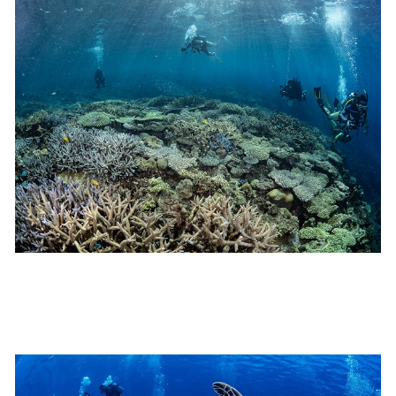
4.スイム遂行の可否と返金について
ツアー当日は、ゲストの安全を最優先とし、可能な限り
スイムが実施できるよう努めます。しかし、万が一海に
エントリーできなかった場合や、クジラを発見できなか
った場合でも返金はいたしませんので、あらかじめご了
承ください。
5.海況について
沖縄の1月～3月は、季節的に海が穏やかな日は多くあり
ません。そのため、多少の波やうねりがある中でスノー
ケリングを行う場合が多くなります。泳力や体力に自信
のない方、また船酔いしやすい方は、ご自身で事前に十
分な対策をお願いいたします。
6.参加条件
ツアー中に、スノーケリングやスキンダイビングの技術
が本ツアーに参加できるレベルに達していないと判断し
た場合には、参加をお断りする場合があります。スキン
ダイビングの経験が浅い方については、条件付きでのご
案内となる場合があります。その際のご返金には応じか
ねますので、あらかじめご了承ください。これまでの経
験については当日ご申告いただきますので、ご不安のあ